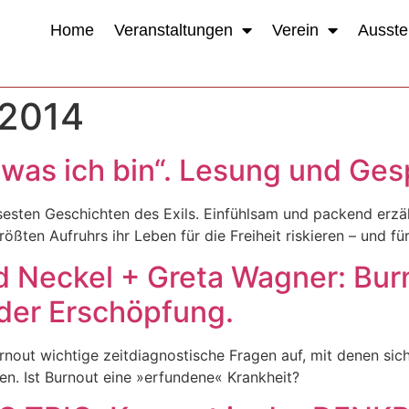
Home
Veranstaltungen
Verein
Ausste
 2014
s, was ich bin“. Lesung und G
ösesten Geschichten des Exils. Einfühlsam und packend erzä
ßten Aufruhrs ihr Leben für die Freiheit riskieren – und für
rd Neckel + Greta Wagner: Bur
 der Erschöpfung.
nout wichtige zeitdiagnostische Fragen auf, mit denen sich
n. Ist Burnout eine »erfundene« Krankheit?