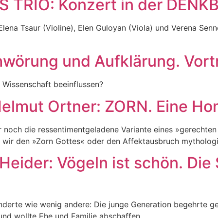
S TRIO: Konzert in der DENK
ena Tsaur (Violine), Elen Guloyan (Viola) und Verena Senn
hwörung und Aufklärung. Vortr
Wissenschaft beeinflussen?
 Helmut Ortner: ZORN. Eine 
r noch die ressentimentgeladene Variante eines »gerechten 
en wir den »Zorn Gottes« oder den Affektausbruch mytholog
 Heider: Vögeln ist schön. Di
änderte wie wenig andere: Die junge Generation begehrte 
und wollte Ehe und Familie abschaffen.