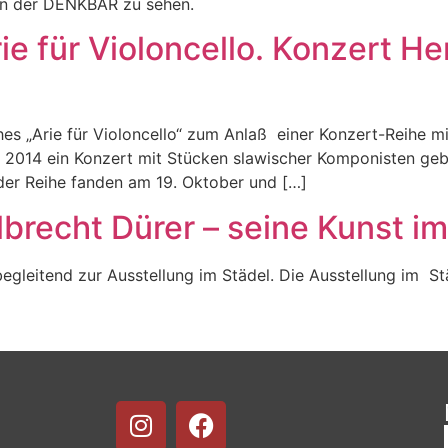
 in der DENKBAR zu sehen.
rie für Violoncello. Konzert H
 „Arie für Violoncello“ zum Anlaß einer Konzert-Reihe mi
 2014 ein Konzert mit Stücken slawischer Komponisten geb
 der Reihe fanden am 19. Oktober und […]
brecht Dürer – seine Kunst im 
 begleitend zur Ausstellung im Städel. Die Ausstellung im S