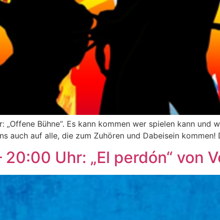
: „Offene Bühne“. Es kann kommen wer spielen kann und will
 auch auf alle, die zum Zuhören und Dabeisein kommen! Der 
 20:00 Uhr: „El perdón“ von V