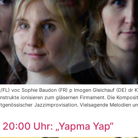
/FL) voc Sophie Baudon (FR) p Imogen Gleichauf (DE) dr Kat
Konstrukte ionisieren zum gläsernen Firmament. Die Komposi
itgenössischer Jazzimprovisation. Vielsagende Melodien u
 20:00 Uhr: „Yapma Yap“