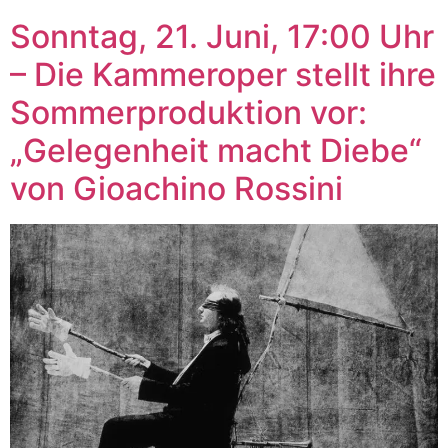
Sonntag, 21. Juni, 17:00 Uhr
– Die Kammeroper stellt ihre
Sommerproduktion vor:
„Gelegenheit macht Diebe“
von Gioachino Rossini