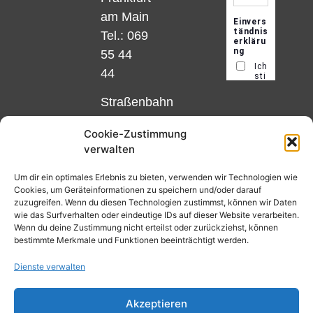
am Main
Tel.: 069
55 44
44
Straßenbahn
Linie 18
Cookie-Zustimmung
und 12,
verwalten
Haltestelle
Matthias-
Um dir ein optimales Erlebnis zu bieten, verwenden wir Technologien wie
Cookies, um Geräteinformationen zu speichern und/oder darauf
Beltz-
zuzugreifen. Wenn du diesen Technologien zustimmst, können wir Daten
Platz
wie das Surfverhalten oder eindeutige IDs auf dieser Website verarbeiten.
Wenn du deine Zustimmung nicht erteilst oder zurückziehst, können
oder
bestimmte Merkmale und Funktionen beeinträchtigt werden.
Bus Nr.
Dienste verwalten
32,
Haltestelle
Akzeptieren
Nibelungenplatz/FH