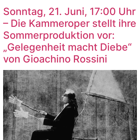
Sonntag, 21. Juni, 17:00 Uhr
– Die Kammeroper stellt ihre
Sommerproduktion vor:
„Gelegenheit macht Diebe“
von Gioachino Rossini