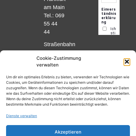
am Main
Tel.: 069
55 44
44
Straßenbahn
Linie 18
Cookie-Zustimmung
und 12,
verwalten
Haltestelle
Matthias-
Um dir ein optimales Erlebnis zu bieten, verwenden wir Technologien wie
Cookies, um Geräteinformationen zu speichern und/oder darauf
Beltz-
zuzugreifen. Wenn du diesen Technologien zustimmst, können wir Daten
Platz
wie das Surfverhalten oder eindeutige IDs auf dieser Website verarbeiten.
Wenn du deine Zustimmung nicht erteilst oder zurückziehst, können
oder
bestimmte Merkmale und Funktionen beeinträchtigt werden.
Bus Nr.
Dienste verwalten
32,
Haltestelle
Akzeptieren
Nibelungenplatz/FH