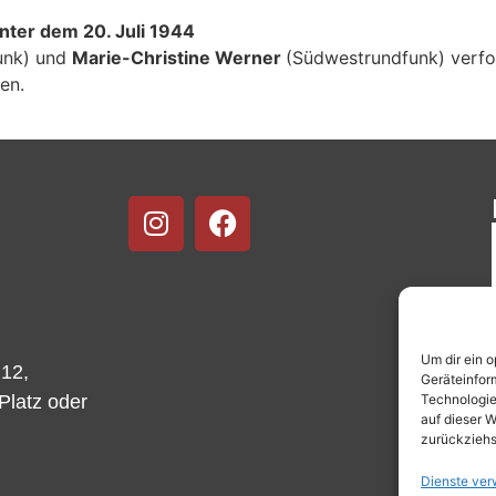
inter dem 20. Juli 1944
unk) und
Marie-Christine Werner
(Südwestrundfunk) verfo
en.
Um dir ein 
 12,
Geräteinfor
Technologie
-Platz oder
auf dieser W
zurückziehs
Dienste ver