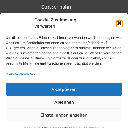
Straßenbahn
Linie 18
Cookie-Zustimmung
und 12,
verwalten
Haltestelle
Matthias-
Um dir ein optimales Erlebnis zu bieten, verwenden wir Technologien wie
Cookies, um Geräteinformationen zu speichern und/oder darauf
Beltz-
zuzugreifen. Wenn du diesen Technologien zustimmst, können wir Daten
Platz
wie das Surfverhalten oder eindeutige IDs auf dieser Website verarbeiten.
Wenn du deine Zustimmung nicht erteilst oder zurückziehst, können
oder
bestimmte Merkmale und Funktionen beeinträchtigt werden.
Bus Nr.
Dienste verwalten
32,
Haltestelle
Akzeptieren
Nibelungenplatz/FH
Ablehnen
Einstellungen ansehen
Kontakt
Datenschutzerklärung
Cookie-Richtlinie (EU)