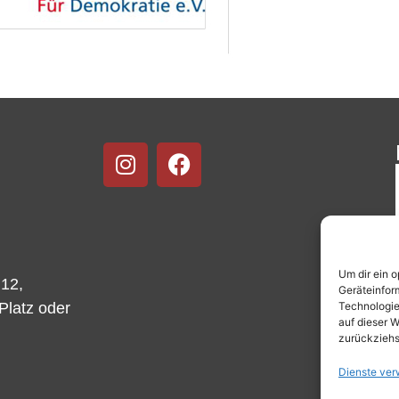
Um dir ein 
 12,
Geräteinfor
Technologie
-Platz oder
auf dieser W
zurückziehs
Dienste ver