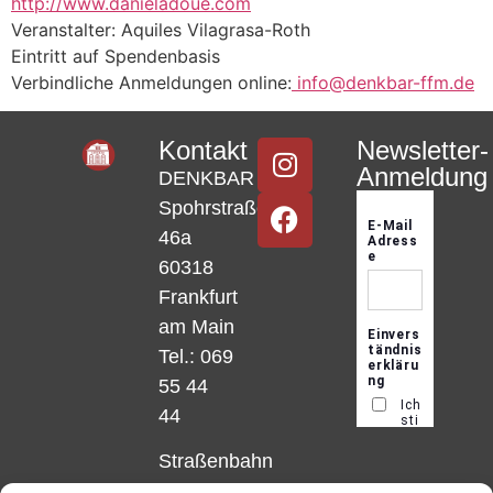
http://www.danieladoue.com
Veranstalter: Aquiles Vilagrasa-Roth
Eintritt auf Spendenbasis
Verbindliche Anmeldungen online:
info@denkbar-ffm.de
Kontakt
Newsletter-
Anmeldung
DENKBAR
Spohrstraße
46a
60318
Frankfurt
am Main
Tel.: 069
55 44
44
Straßenbahn
Linie 18