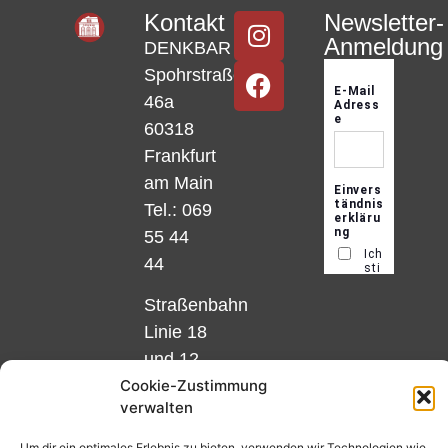
Kontakt
Newsletter-
Anmeldung
DENKBAR
Spohrstraße
46a
60318
Frankfurt
am Main
Tel.: 069
55 44
44
Straßenbahn
Linie 18
und 12,
Cookie-Zustimmung
Haltestelle
verwalten
Matthias-
Beltz-
Um dir ein optimales Erlebnis zu bieten, verwenden wir Technologien wie