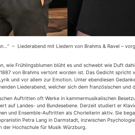
Sinn…“ – Liederabend mit Liedern von Brahms & Ravel – vor
nn, wie Frühlingsblumen blüht es und schwebt wie Duft dahin.
1887 von Brahms vertont worden ist. Das Gedicht spricht v
Lyrik und vor allem zur Emotion. Unter ebendiesen Gedanke
menden Liederabend, welcher sich dem französischen und d
tischen Auftritten oft Werke in kammermusikalischen Besetzun
 auf Landes- und Bundesebene. Derzeit studiert er Klavier
hen und Ensemble-Auftritten als Chorleiterin aktiv. Sie beg
opranistin Petra Lang in Darmstadt, inzwischen Psychologi
 der Hochschule für Musik Würzburg.