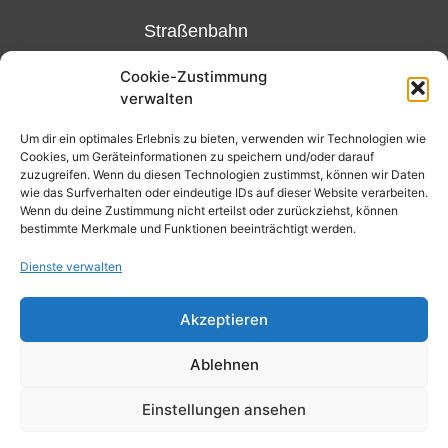
Straßenbahn
Linie 18
Cookie-Zustimmung
und 12,
verwalten
Haltestelle
Matthias-
Um dir ein optimales Erlebnis zu bieten, verwenden wir Technologien wie
Cookies, um Geräteinformationen zu speichern und/oder darauf
Beltz-
zuzugreifen. Wenn du diesen Technologien zustimmst, können wir Daten
Platz
wie das Surfverhalten oder eindeutige IDs auf dieser Website verarbeiten.
Wenn du deine Zustimmung nicht erteilst oder zurückziehst, können
oder
bestimmte Merkmale und Funktionen beeinträchtigt werden.
Bus Nr.
Dienste verwalten
32,
Haltestelle
Akzeptieren
Nibelungenplatz/FH
Ablehnen
Kontakt
Datenschutzerklärung
Einstellungen ansehen